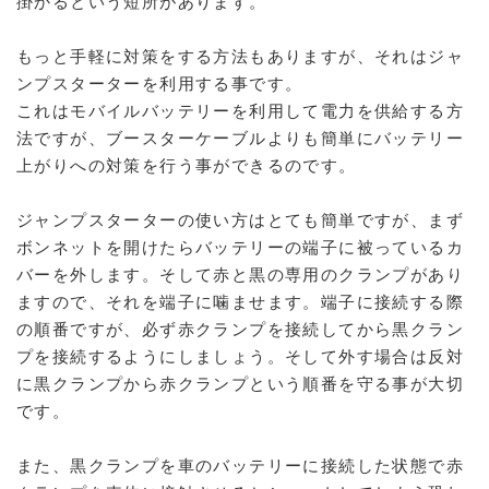
掛かるという短所があります。
金は？
もっと手軽に対策をする方法もありますが、それはジャ
不動車のレッカー料金の
ンプスターターを利用する事です。
目安
これはモバイルバッテリーを利用して電力を供給する方
車・バイクのバッテリ
法ですが、ブースターケーブルよりも簡単にバッテリー
上がりへの対策を行う事ができるのです。
ー上がりの原因と対処
法
ジャンプスターターの使い方はとても簡単ですが、まず
車のバッテリー充電方法
ボンネットを開けたらバッテリーの端子に被っているカ
バーを外します。そして赤と黒の専用のクランプがあり
車のバッテリー交換時
ますので、それを端子に噛ませます。端子に接続する際
期・値段
の順番ですが、必ず赤クランプを接続してから黒クラン
車のバッテリーの寿命
プを接続するようにしましょう。そして外す場合は反対
は？
に黒クランプから赤クランプという順番を守る事が大切
バイクのバッテリー上が
です。
り
また、黒クランプを車のバッテリーに接続した状態で赤
バイクのバッテリー充電