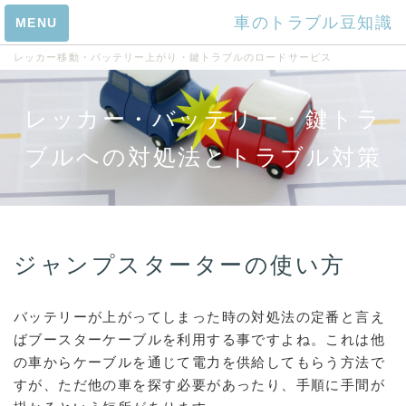
車のトラブル豆知識
MENU
レッカー移動・バッテリー上がり・鍵トラブルのロードサービス
トップ
レッカー・バッテリー・鍵トラ
レッカー ロードサー
ブルへの対処法とトラブル対策
ビス
事故車とは？
駐車違反の点数と罰金
自動車保険を選ぶなら
ジャンプスターターの使い方
バイク保険とは？
レッカー料金の相場は？
バッテリーが上がってしまった時の対処法の定番と言え
ばブースターケーブルを利用する事ですよね。これは他
レッカー作業の手順
の車からケーブルを通じて電力を供給してもらう方法で
大型車のレッカー移動
すが、ただ他の車を探す必要があったり、手順に手間が
事故バイクのレッカー料