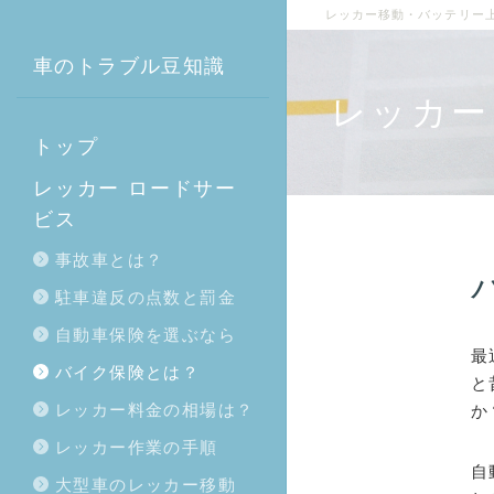
レッカー移動・バッテリー
車のトラブル豆知識
レッカー
トップ
レッカー ロードサー
ビス
事故車とは？
駐車違反の点数と罰金
自動車保険を選ぶなら
最
バイク保険とは？
と
レッカー料金の相場は？
か
レッカー作業の手順
自
大型車のレッカー移動