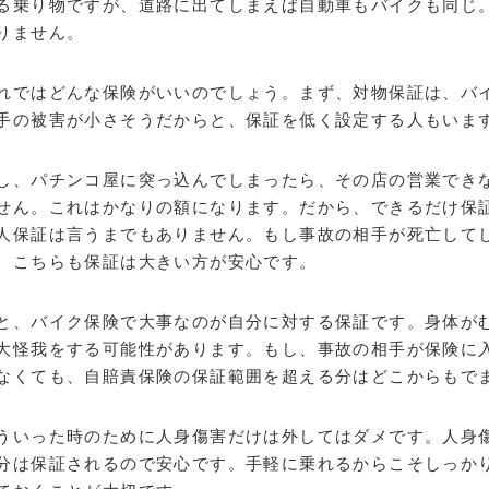
る乗り物ですが、道路に出てしまえば自動車もバイクも同じ
りません。
れではどんな保険がいいのでしょう。まず、対物保証は、バ
手の被害が小さそうだからと、保証を低く設定する人もいま
し、パチンコ屋に突っ込んでしまったら、その店の営業でき
せん。これはかなりの額になります。だから、できるだけ保
人保証は言うまでもありません。もし事故の相手が死亡して
、こちらも保証は大きい方が安心です。
と、バイク保険で大事なのが自分に対する保証です。身体が
大怪我をする可能性があります。もし、事故の相手が保険に
なくても、自賠責保険の保証範囲を超える分はどこからもで
ういった時のために人身傷害だけは外してはダメです。人身
分は保証されるので安心です。手軽に乗れるからこそしっか