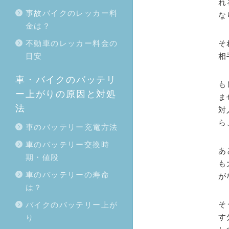
れ
事故バイクのレッカー料
な
金は？
不動車のレッカー料金の
そ
目安
相
車・バイクのバッテリ
も
ー上がりの原因と対処
ま
法
対
ら
車のバッテリー充電方法
車のバッテリー交換時
あ
期・値段
も
車のバッテリーの寿命
が
は？
そ
バイクのバッテリー上が
す
り